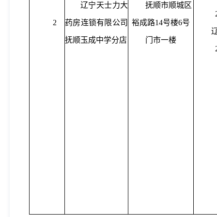
辽宁天士力大
抚顺市
顺城区
2
药房连锁有限公司
裕成路
14号楼6号
抚顺玉成中学分店
门市一楼