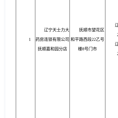
辽宁天士力大
抚顺市望花区
1
药房连锁有限公司
和平路西段
22乙号
抚顺嘉和园分店
楼8号门市