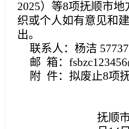
202
5
）等
8
项
抚顺市
地
织或个人如有意见和
出。
联系人：
杨洁
5773
邮
箱：
fsbzc12345
附
件：拟废止
8
项
抚顺