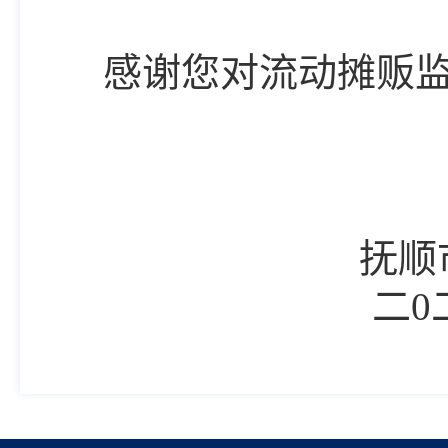
感谢您对流动摊贩
抚顺
二
0