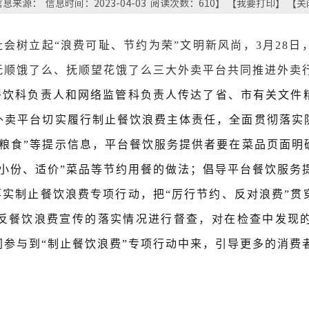
息来源： 信息时间：2023-04-03 阅读次数：
610
】 【
我要打印
】 【
关
会树立起“浪费可耻、节约为荣”文明新风尚，3月28
抚顺饿了么、抚顺望花饿了么三大外卖平台共同推进外卖行
餐饮科负责人和网络监管科负责人传达了省、市有关文件
外卖平台切实履行制止餐饮浪费主体责任，全面贯彻落实
约粮食”等提示信息，平台餐饮服务提供者要在菜品页面
“小份、适价”菜品等节约用餐的做法；倡导平台餐饮服
实制止餐饮浪费专项行动，把“厉行节约、反对浪费”贯
反餐饮浪费宣传的落实情况进行督查，对在检查中发现
参与到“制止餐饮浪费”专项行动中来，引导更多的消费